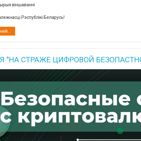
ырыя
віншаванні
алежнасці
Рэспублікі
Беларусь
!
ей...
Я "НА СТРАЖЕ ЦИФРОВОЙ БЕЗОПАСТН