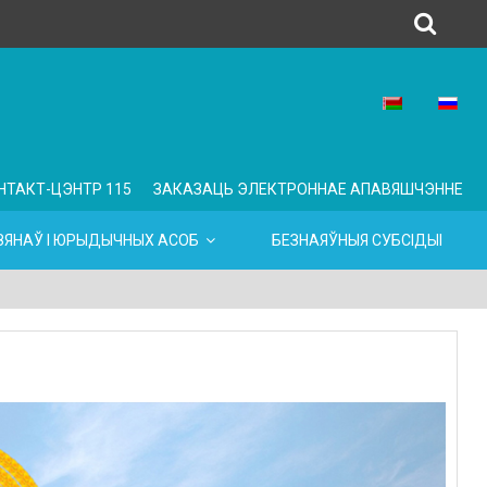
НТАКТ-ЦЭНТР 115
ЗАКАЗАЦЬ ЭЛЕКТРОННАЕ АПАВЯШЧЭННЕ
ЯНАЎ І ЮРЫДЫЧНЫХ АСОБ
БЕЗНАЯЎНЫЯ СУБСІДЫІ