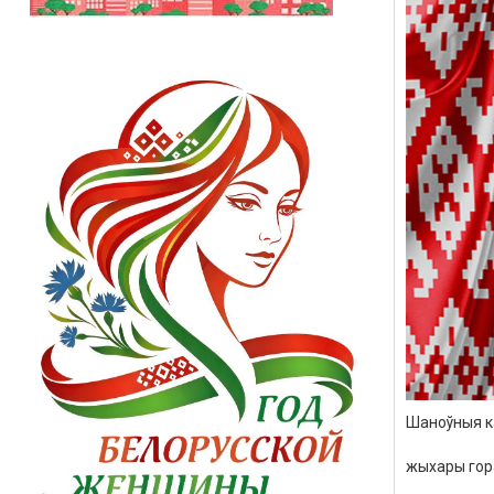
Шаноўныя
к
жыхары
го