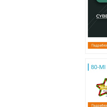
Падрабязн
80-МІ
Падрабязн