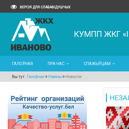
ВЕРСІЯ ДЛЯ СЛАБАВІДУШЧЫХ
КУМПП ЖКГ «
ГАЛОЎНАЯ
ПРА НАС
СПАЖЫЎЦАМ
Вы тут:
Галоўная
Навіны
Новости
НЕЗА