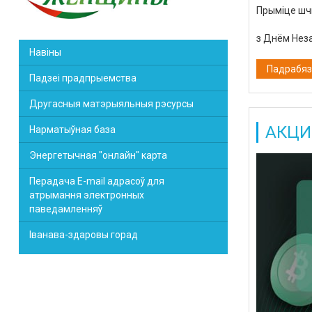
Прыміце
шч
з
Днём
Нез
Навіны
Падрабязн
Падзеі прадпрыемства
Другасныя матэрыяльныя рэсурсы
АКЦИ
Нарматыўная база
Энергетычная "онлайн" карта
Перадача E-mail адрасоў для
атрымання электронных
паведамленняў
Іванава-здаровы горад