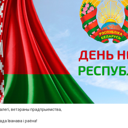
алегі
,
ветэраны
прадпрыемства
,
рада
Іванава
і
раёна
!