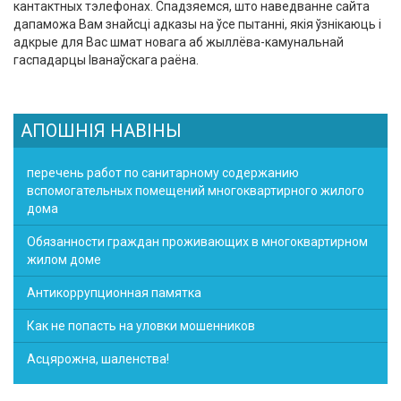
кантактных тэлефонах. Спадзяемся, што наведванне сайта
дапаможа Вам знайсці адказы на ўсе пытанні, якія ўзнікаюць і
адкрые для Вас шмат новага аб жыллёва-камунальнай
гаспадарцы Іванаўскага раёна.
АПОШНІЯ НАВІНЫ
перечень работ по санитарному содержанию
вспомогательных помещений многоквартирного жилого
дома
Обязанности граждан проживающих в многоквартирном
жилом доме
Антикоррупционная памятка
Как не попасть на уловки мошенников
Асцярожна, шаленства!