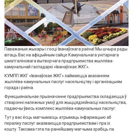
Паважаныя жыхары і госці Іванаўскага раёна! Мы шчыра рады
вітаць Вас на афіцыйным сайце Камунальнага унітарнага
шматгаліновага вытворчага прадпрыемства жыллёва-
камунальнай гаспадаркі «Іванаўскае ЖКГ».
КУМПП ЖКГ «Іванаўскае ЖКГ» займаецца аказаннем
жыллёва-камунальных паслуг насельніцтву і арганізацыям
горада і раёна.
Функцыянальнае прызначэнне прадпрыемства складаецца ў
стварэнні належных умоў для жыццядзейнасці насельніцтва,
падаючы ўвесь комплекс жыллёва-камунальных паслуг.
Тут у вас ёсць магчымасць атрымаць інфармацыю аб
пераліку паслуг аказваюцца прадпрыемствам і пра іх
кошту. Таксама гэта па-ранейшаму магчыма зрабіць па