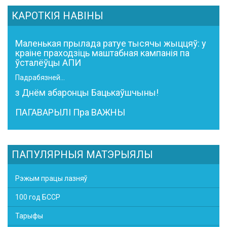
КАРОТКІЯ НАВІНЫ
Маленькая прылада ратуе тысячы жыццяў: у
краіне праходзіць маштабная кампанія па
ўсталёўцы АПИ
Падрабязней...
з Днём абаронцы Бацькаўшчыны!
ПАГАВАРЫЛІ Пра ВАЖНЫ
ПАПУЛЯРНЫЯ МАТЭРЫЯЛЫ
Рэжым працы лазняў
100 год БССР
Тарыфы