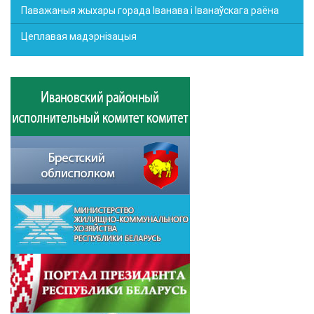
Паважаныя жыхары горада Іванава і Іванаўскага раёна
Цеплавая мадэрнізацыя