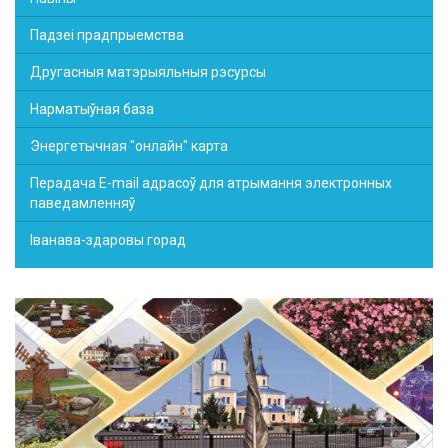
Падзеі прадпрыемства
Другасныя матэрыяльныя рэсурсы
Нарматыўная база
Энергетычная "онлайн" карта
Перадача E-mail адрасоў для атрымання электронных
паведамленняў
Іванава-здаровы горад