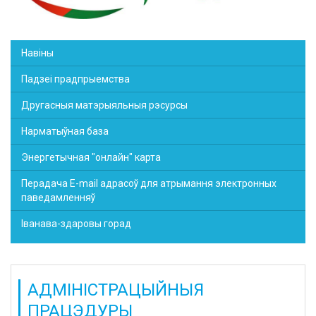
Навіны
Падзеі прадпрыемства
Другасныя матэрыяльныя рэсурсы
Нарматыўная база
Энергетычная "онлайн" карта
Перадача E-mail адрасоў для атрымання электронных
паведамленняў
Іванава-здаровы горад
АДМІНІСТРАЦЫЙНЫЯ
ПРАЦЭДУРЫ