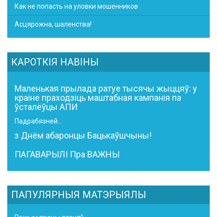
Как не попасть на уловки мошенников
Асцярожна, шаленства!
КАРОТКІЯ НАВІНЫ
Маленькая прылада ратуе тысячы жыццяў: у
краіне праходзіць маштабная кампанія па
ўсталёўцы АПИ
Падрабязней...
з Днём абаронцы Бацькаўшчыны!
ПАГАВАРЫЛІ Пра ВАЖНЫ
ПАПУЛЯРНЫЯ МАТЭРЫЯЛЫ