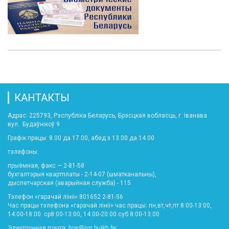
КАНТАКТЫ
Адрас: 225793, Рэспубліка Беларусь, Брэсцкая вобласць, г. Іванава
вул. Будаўнікоў 9
Графік працы: 8.00 да 17.00, абед з 13.00 да 14.00
тэлефоны:
прыёмная, факс — 2-81-58
бухгалтэрыя квартплаты - 2-14-07 (шматканальны),
дыспетчарская (аварыйная служба) - 115
Тэлефон «гарачай лініі» 801652 2-81-56
Час працы тэлефона «гарачай лініі»:час працы: пн,вт,чт,пт 8:00-13:00,
14:00-18:00. ср8:00-13:00, 14:00-20:00 суб 8:00-13:00.
Электронная пошта: box@ivn.bujkh.by