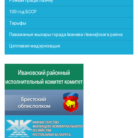
Рэжым працы лазняў
100 год БССР
Тарыфы
Паважаныя жыхары горада Іванава і Іванаўскага раёна
Цеплавая мадэрнізацыя