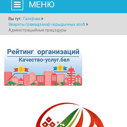
МЕНЮ
Вы тут:
Галоўная
Звароты грамадзянаў і юрыдычных асоб
Адміністрацыйныя працэдуры