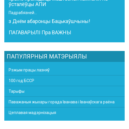
ўсталёўцы АПИ
Падрабязней...
з Днём абаронцы Бацькаўшчыны!
ПАГАВАРЫЛІ Пра ВАЖНЫ
ПАПУЛЯРНЫЯ МАТЭРЫЯЛЫ
Рэжым працы лазняў
100 год БССР
Тарыфы
Паважаныя жыхары горада Іванава і Іванаўскага раёна
Цеплавая мадэрнізацыя