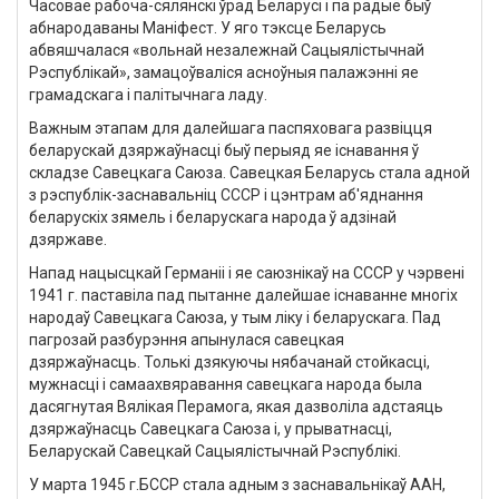
Часовае рабоча-сялянскі ўрад Беларусі і па радыё быў
абнародаваны Маніфест. У яго тэксце Беларусь
абвяшчалася «вольнай незалежнай Сацыялістычнай
Рэспублікай», замацоўваліся асноўныя палажэнні яе
грамадскага і палітычнага ладу.
Важным этапам для далейшага паспяховага развіцця
беларускай дзяржаўнасці быў перыяд яе існавання ў
складзе Савецкага Саюза. Савецкая Беларусь стала адной
з рэспублік-заснавальніц СССР і цэнтрам аб'яднання
беларускіх зямель і беларускага народа ў адзінай
дзяржаве.
Напад нацысцкай Германіі і яе саюзнікаў на СССР у чэрвені
1941 г. паставіла пад пытанне далейшае існаванне многіх
народаў Савецкага Саюза, у тым ліку і беларускага. Пад
пагрозай разбурэння апынулася савецкая
дзяржаўнасць. Толькі дзякуючы нябачанай стойкасці,
мужнасці і самаахвяравання савецкага народа была
дасягнутая Вялікая Перамога, якая дазволіла адстаяць
дзяржаўнасць Савецкага Саюза і, у прыватнасці,
Беларускай Савецкай Сацыялістычнай Рэспублікі.
У марта 1945 г.БССР стала адным з заснавальнікаў ААН,