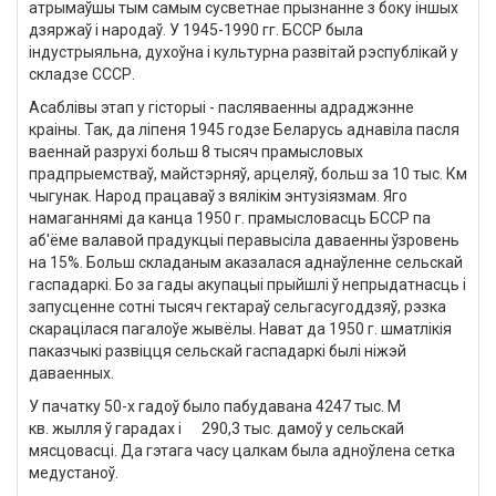
атрымаўшы тым самым сусветнае прызнанне з боку іншых
дзяржаў і народаў. У 1945-1990 гг. БССР была
індустрыяльна, духоўна і культурна развітай рэспублікай у
складзе СССР.
Асаблівы этап у гісторыі - пасляваенны адраджэнне
краіны. Так, да ліпеня 1945 годзе Беларусь аднавіла пасля
ваеннай разрухі больш 8 тысяч прамысловых
прадпрыемстваў, майстэрняў, арцеляў, больш за 10 тыс. Км
чыгунак. Народ працаваў з вялікім энтузіязмам. Яго
намаганнямі да канца 1950 г. прамысловасць БССР па
аб'ёме валавой прадукцыі перавысіла даваенны ўзровень
на 15%. Больш складаным аказалася аднаўленне сельскай
гаспадаркі. Бо за гады акупацыі прыйшлі ў непрыдатнасць і
запусценне сотні тысяч гектараў сельгасугоддзяў, рэзка
скарацілася пагалоўе жывёлы. Нават да 1950 г. шматлікія
паказчыкі развіцця сельскай гаспадаркі былі ніжэй
даваенных.
У пачатку 50-х гадоў было пабудавана 4247 тыс. М
кв. жылля ў гарадах і 290,3 тыс. дамоў у сельскай
мясцовасці. Да гэтага часу цалкам была адноўлена сетка
медустаноў.