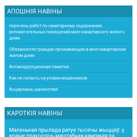
АПОШНІЯ НАВІНЫ
перечень работ по санитарному содержанию
вспомогательных помещений многоквартирного жилого
дома
Обязанности граждан проживающих в многоквартирном
жилом доме
Антикоррупционная памятка
Как не попасть на уловки мошенников
Асцярожна, шаленства!
КАРОТКІЯ НАВІНЫ
Маленькая прылада ратуе тысячы жыццяў: у
краіне праходзіць маштабная кампанія па