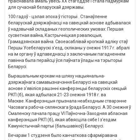
праіснавала амаль увесь ХХ стагоддзе і стала падмуркам
для сучаснай беларускай дзяржавы.
100 гадоў - цэлая эпоха ў гісторыі
. Станаўленне
беларускай дзяржаўнасці на савецкай аснове адбывалася
ў надзвычай складаных геополических умовах: Першая
сусветная вайна, Кастрычніцкая рэвалюцыя,
Грамадзянская вайна. Своеасаблівай кропкай адліку стаў
Першы Усебеларускі з'езд, скліканы у снежні 1917 г. абралі
на ім органу ў адпаведнасці з заключаным пагадненнем
павінна была перайсці ўся паўната ўлады на тэрыторыі
Беларусі.
Вырашальным крокам на шляху нацыянальна-
дзяржаўнага самавызначэння Беларусі на савецкай
аснове з'явіліся рашэнні канферэнцыі беларускіх секцый
РКП (б), якая адбылася 21-23 снежня 1918 г. ва
Маскве. Канферэнцыя прызнала неабходным стварэнне
Часовага рабоча-сялянскага ўрада Беларусі. А 30 снежня ў
Смаленску пачала працу VI Паўночна-Заходняя абласная
канферэнцыя РКП (б), якая абвясціла сябе I з'ездам
Камуністычнай партыі (бальшавікоў) Беларусі.
Вечарам 1 студзеня было канчаткова сфарміравана