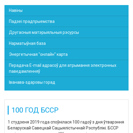
Навіны
Падзеі прадпрыемства
Другасныя матэрыяльныя рэсурсы
Нарматыўная база
Энергетычная "онлайн" карта
Перадача E-mail адрасоў для атрымання электронных
паведамленняў
Іванава-здаровы горад
100 ГОД БССР
1 студзеня 2019 года споўнілася 100 гадоў з дня ўтварэння
Беларускай Савецкай Сацыялістычнай Рэспублікі. БССР