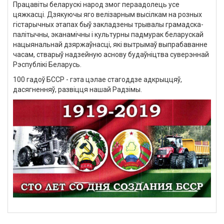
Працавіты беларускі народ змог пераадолець усе
цяжкасці. Дзякуючы яго велізарным высілкам на розных
гістарычных этапах быў закладзены трывалы грамадска-
палітычны, эканамічны і культурны падмурак беларускай
нацыянальнай дзяржаўнасці, які вытрымаў выпрабаванне
часам, стварыў надзейную аснову будаўніцтва суверэннай
Рэспублікі Беларусь.
100 гадоў БССР - гэта цэлае стагоддзе адкрыццяў,
дасягненняў, развіцця нашай Радзімы.