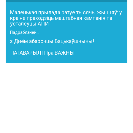
Маленькая прылада ратуе тысячы жыццяў: у
краіне праходзіць маштабная кампанія па
ўсталёўцы АПИ
Падрабязней...
з Днём абаронцы Бацькаўшчыны!
ПАГАВАРЫЛІ Пра ВАЖНЫ