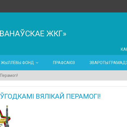
ІВАНАЎСКАЕ ЖКГ»
КА
ЖЫЛЛЁВЫ ФОНД
ПРАФСАЮЗ
ЗВАРОТЫ ГРАМАДЗ
 Перамогі!
 ЎГОДКАМІ ВЯЛІКАЙ ПЕРАМОГІ!