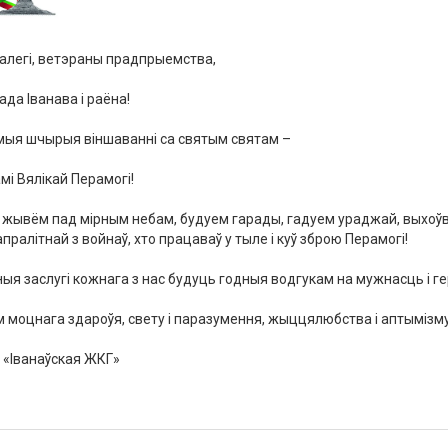
алегі
,
ветэраны
прадпрыемства
,
рада
Іванава
і
раёна
!
мыя
шчырыя
віншаванні
са
святым
святам
–
мі
Вялікай
Перамогі
!
жывём
пад
мірным
небам
,
будуем
гарады
,
гадуем
ураджай
,
выхоў
апралітнай
з
войнаў
,
хто
працаваў
у
тыле
і
куў
зброю
Перамогі
!
ныя
заслугі
кожнага
з
нас
будуць годныя
водгукам
на
мужнасць
і
ге
м
моцнага
здароўя
,
свету
і
паразумення
,
жыццялюбства
і
аптымізм
«
Іванаўская
ЖКГ
»