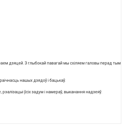
ваем
дзяцей
.
З
глыбокай
павагай
мы
схіляем
галовы
перад
тымі
,
хт
раічнасць
нашых
дзядоў
і
бацькаў
.
у
,
рэалізацыі
ўсіх
задум
і
намераў
,
выканання
надзеяў
.