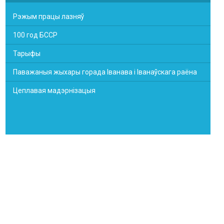
Рэжым працы лазняў
100 год БССР
Тарыфы
Паважаныя жыхары горада Іванава і Іванаўскага раёна
Цеплавая мадэрнізацыя