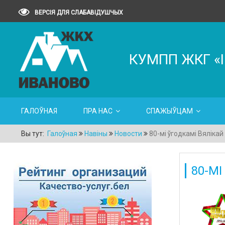
ВЕРСІЯ ДЛЯ СЛАБАВІДУШЧЫХ
КУМПП ЖКГ «
ГАЛОЎНАЯ
ПРА НАС
СПАЖЫЎЦАМ
Вы тут:
Галоўная
Навіны
Новости
80-мі ўгодкамі Вялікай
80-МІ