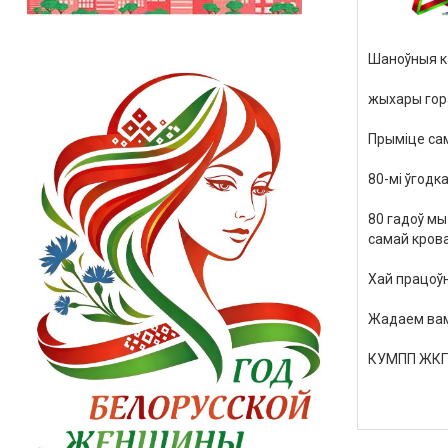
Шаноўныя
к
жыхары
го
Прыміце
са
80-мі
ўгодка
80
гадоў
мы
самай
кров
Хай
працоў
Жадаем
ва
КУМПП
ЖКГ