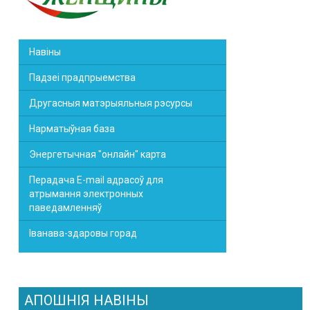
Навіны
Падзеі прадпрыемства
Другасныя матэрыяльныя рэсурсы
Нарматыўная база
Энергетычная "онлайн" карта
Перадача E-mail адрасоў для
атрымання электронных
паведамленняў
Іванава-здаровы горад
АПОШНІЯ НАВІНЫ