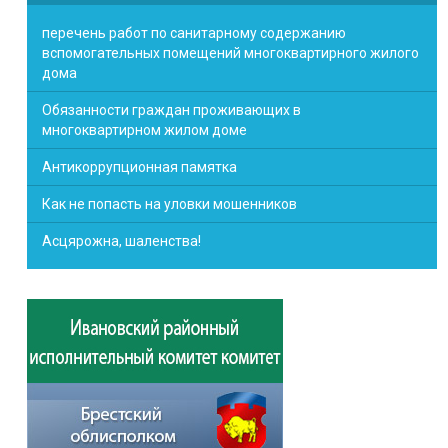
перечень работ по санитарному содержанию
вспомогательных помещений многоквартирного жилого
дома
Обязанности граждан проживающих в
многоквартирном жилом доме
Антикоррупционная памятка
Как не попасть на уловки мошенников
Асцярожна, шаленства!