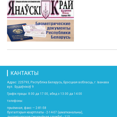
КАНТАКТЫ
Адрас: 225793, Рэспубліка Беларусь, Брэсцкая вобласць, г. Іванава
вул. Будаўнікоў 9
Графік працы: 8.00 да 17.00, абед з 13.00 да 14.00
тэлефоны:
прыёмная, факс — 2-81-58
бухгалтэрыя квартплаты - 2-14-07 (шматканальны),
дыспетчарская (аварыйная служба) - 115