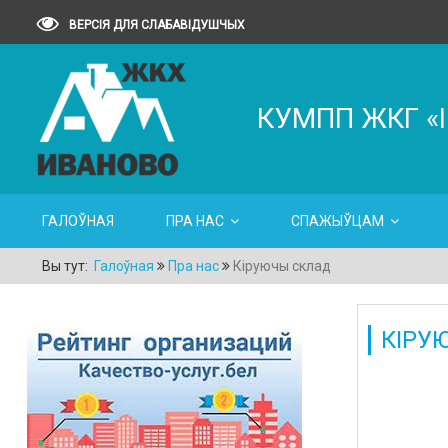
ВЕРСІЯ ДЛЯ СЛАБАВІДУШЧЫХ
КУМПП ЖКГ «
ГАЛОЎНАЯ
ПРА НАС
СПАЖЫЎЦАМ
Вы тут:
Галоўная
Пра нас
Кіруючы склад
КІРУ