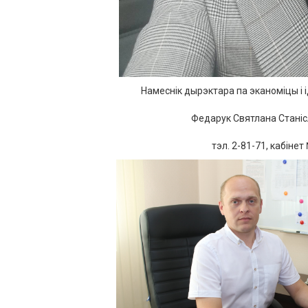
Намеснік
дырэктара
па
эканоміцы
і
Федарук
Святлана
Стані
тэл.
2
-
81
-
71
,
кабінет