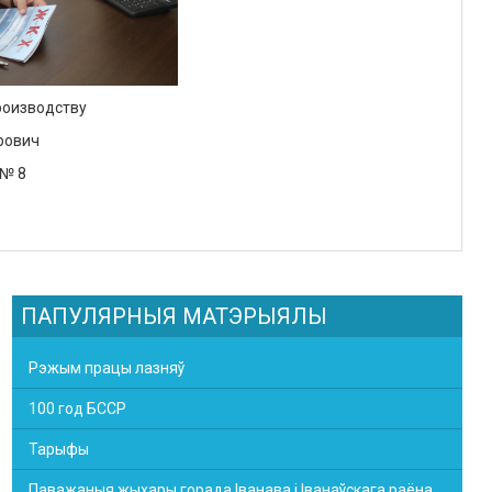
роизводству
рович
 № 8
ПАПУЛЯРНЫЯ МАТЭРЫЯЛЫ
Рэжым працы лазняў
100 год БССР
Тарыфы
Паважаныя жыхары горада Іванава і Іванаўскага раёна