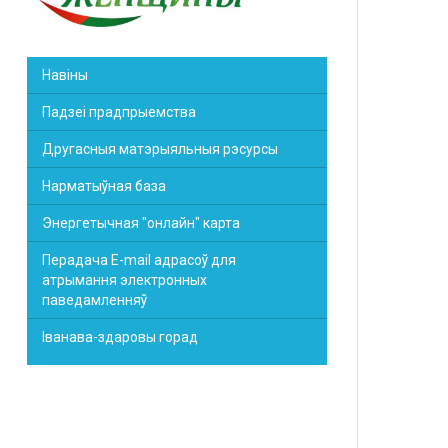
Навіны
Падзеі прадпрыемства
Другасныя матэрыяльныя рэсурсы
Нарматыўная база
Энергетычная "онлайн" карта
Перадача E-mail адрасоў для
атрымання электронных
паведамленняў
Іванава-здаровы горад