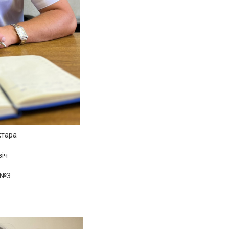
ктара
віч
№
3