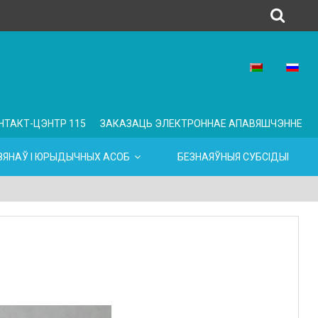
НТАКТ-ЦЭНТР 115
ЗАКАЗАЦЬ ЭЛЕКТРОННАЕ АПАВЯШЧЭННЕ
ЯНАЎ І ЮРЫДЫЧНЫХ АСОБ
БЕЗНАЯЎНЫЯ СУБСІДЫІ