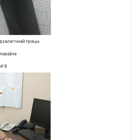
ідэалагічнай
працы
славаўна
№
8