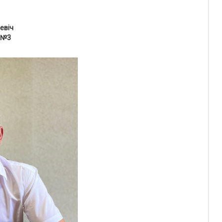
аевіч
т №3