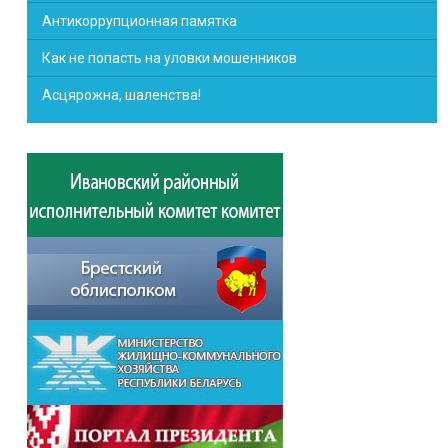
Антикоррупционная памятка
Как не попасть на уловки мошенников
Асцярожна, шаленства!