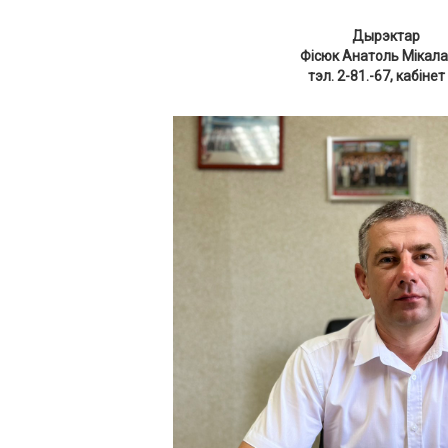
Дырэктар
Фісюк Анатоль Мікал
тэл. 2-81.-67
, кабіне