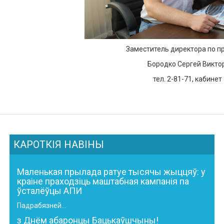
Заместитель директора по п
Бородко Сергей Викто
тел. 2-81-71, кабинет
КАРОТКІЯ НАВІНЫ
Маленькая прылада ратуе тысячы жыццяў: у
краіне праходзіць маштабная кампанія па
ўсталёўцы АПИ
Падрабязней...
з Днём абаронцы Бацькаўшчыны!