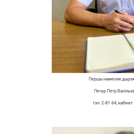
Першы
намеснік
дырэ
Печур
Пётр
Васілье
тэл.
2
-
81
-
64
,
кабінет