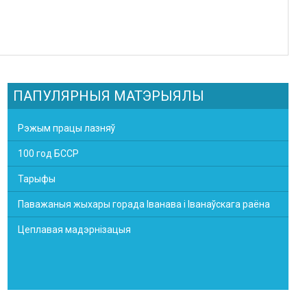
ПАПУЛЯРНЫЯ МАТЭРЫЯЛЫ
Рэжым працы лазняў
100 год БССР
Тарыфы
Паважаныя жыхары горада Іванава і Іванаўскага раёна
Цеплавая мадэрнізацыя