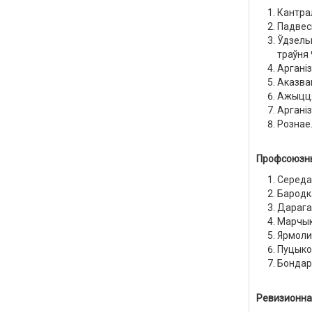
Кантра
Падвесц
Ўдзельн
траўня 
Арганіз
Аказва
Ажыцця
Аргані
Рознае
П
рофсоюзн
Середа 
Бародка
Дарагак
Марчык
Ярмоли
Пуцыко
Бондар
Ревизионна