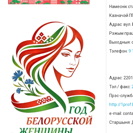
Намеснік ст
Казначэй П
Адрас: вул. 
Рэжым працы
Выходныя: 
Тэлефон:
9 
Адрас: 2201
Тэл / факс:
Прэс-служб
http
://1
prof
.
е
-
mail
:
cont
Старшыня: