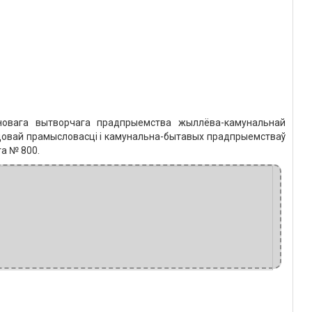
іновага вытворчага прадпрыемства жыллёва-камунальнай
сцовай прамысловасці і камунальна-бытавых прадпрыемстваў
та № 800.