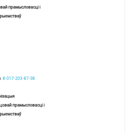
вай прамысловасці і
рыемстваў
л.
8-017-203-87-38
нізацыя
цовай прамысловасці і
рыемстваў