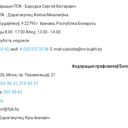
аршыні ППА - Бародка Сяргей Віктаравіч
ПА - Дарагакупец Алёна Мікалаеўна
Будаўнікоў, 9 22793 г. Іванава, Рэспубліка Беларусь
 8.00 -17.00 Абед: 13.00 - 14.00
субота, нядзеля
10 42
, моб.
8-0
33 372 33 38
E
-
mail
subsidia
@
ivn
.
bujkh
.
by
Федэрацыя прафсаюзаў
26, Мінск, пр. Пераможцаў, 21
203-90-31
,
210-43-37
а:
203-90-62
by
act
@
fpb
.
by
Дарагакупец
Юры
Іванавіч