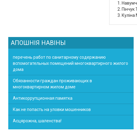
Навумч
Пінчук
Куліна
АПОШНІЯ НАВІНЫ
перечень работ по санитарному содержанию
вспомогательных помещений многоквартирного жилого
дома
Обязанности граждан проживающих в
многоквартирном жилом доме
Антикоррупционная памятка
Как не попасть на уловки мошенников
Асцярожна, шаленства!