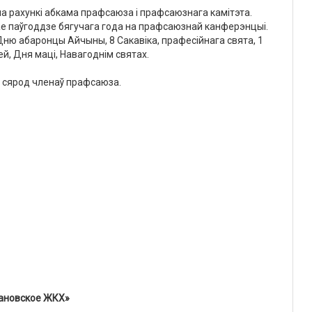
а рахункі абкама прафсаюза і прафсаюзнага камітэта.
шае паўгоддзе бягучага года на прафсаюзнай канферэнцыі.
Дню абаронцы Айчыны, 8 Сакавіка, прафесійнага свята, 1
й, Дня маці, Навагоднім святах.
 сярод членаў прафсаюза.
ановское ЖКХ»