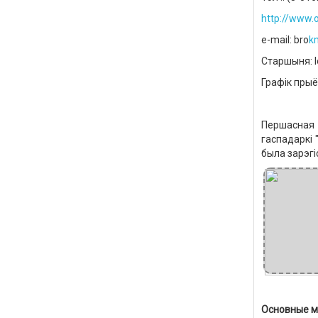
http://www.
e-
mail
: br
о
k
Старшыня: І
Графік прыём
Першасная
гаспадаркі
была зарэгі
Основные
м