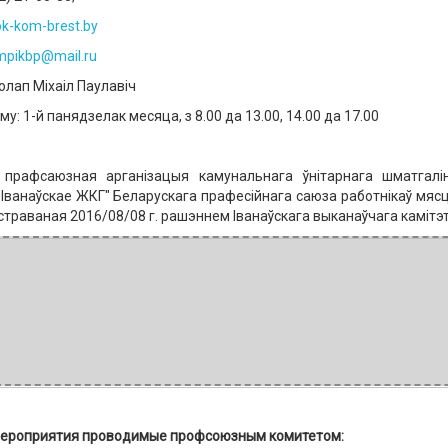
ok-kom-brest.by
mpikbp@mail.ru
олап Міхаіл Паулавіч
у: 1-й панядзелак месяца, з 8.00 да 13.00, 14.00 да 17.00
 прафсаюзная арганізацыя камунальнага ўнітарнага шматгал
 "Іванаўскае ЖКГ" Беларускага прафесійнага саюза работнікаў мя
страваная 2016/08/08 г. рашэннем Іванаўскага выканаўчага камітэ
ероприятия
проводимые профсоюзным комитетом: