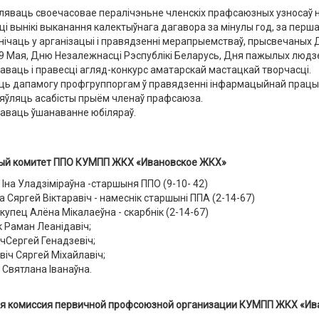
ляваць своечасовае пералічэньне членскіх прафсаюзных узносаў н
і вынікі выканання калектыўнага дагавора за мінулы год, за пер
ічаць у арганізацыі і правядзенні мерапрыемстваў, прысвечаных 
9 Мая, Дню Незалежнасці Рэспублікі Беларусь, Дня пажылых людзе
аваць і правесці агляд-конкурс аматарскай мастацкай творчасці.
ць дапамогу профгруппоргам ў правядзенні інфармацыйнай працы
ўляць асабісты прыём членаў прафсаюза.
заваць ўшанаванне юбіляраў.
.
ый
комитет
ППО
КУМПП ЖКХ «Ивановское ЖКХ»
Іна Уладзіміраўна -старшыня ППО (9-10- 42)
 Сяргей Віктаравіч - намеснік старшыні ППА (2-14-67)
упец Алёна Мікалаеўна - скарбнік (2-14-67)
 Раман Леанідавіч;
чСергей Генадзевіч;
віч
Сяргей
Міхайлавіч
;
 Святлана Іванаўна.
я комиссия первичной профсоюзной организации
КУМПП ЖКХ «Ив