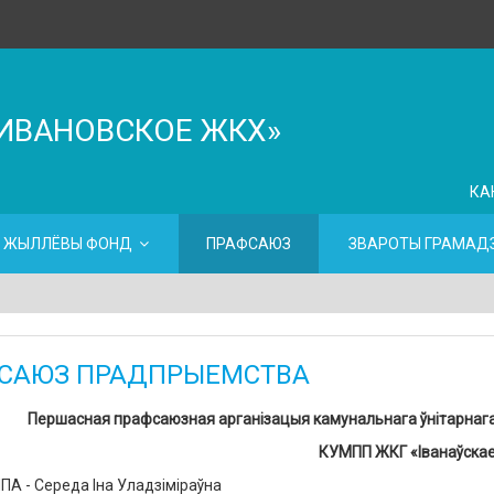
ИВАНОВСКОЕ ЖКХ»
КА
ЖЫЛЛЁВЫ ФОНД
ПРАФСАЮЗ
ЗВАРОТЫ ГРАМАДЗ
САЮЗ ПРАДПРЫЕМСТВА
Першасная прафсаюзная арганізацыя камунальнага ўнітарнаг
КУМПП ЖКГ «Іванаўска
А - Середа Іна Уладзіміраўна