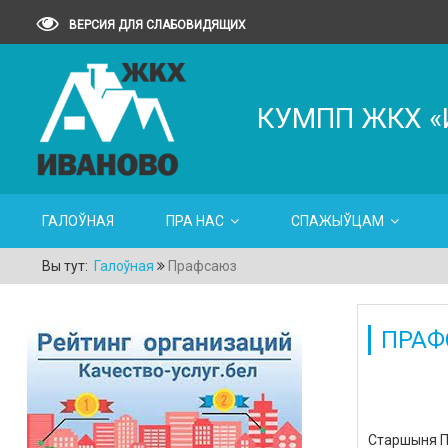
ВЕРСИЯ ДЛЯ СЛАБОВИДЯЩИХ
КУМПП ЖКХ «
ГАЛОЎНАЯ
ПРА НАС
СПАЖЫЎЦАМ
Вы тут:
Галоўная
Прафсаюз
ПРАФ
Старшыня ПП