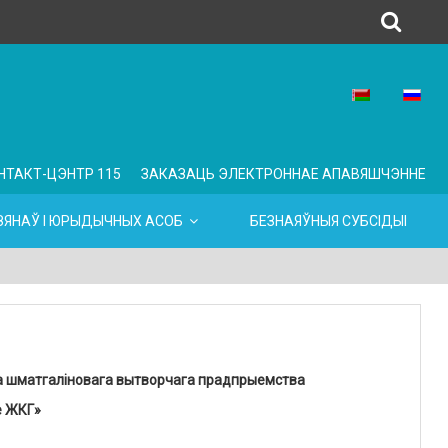
НТАКТ-ЦЭНТР 115
ЗАКАЗАЦЬ ЭЛЕКТРОННАЕ АПАВЯШЧЭННЕ
ЯНАЎ І ЮРЫДЫЧНЫХ АСОБ
БЕЗНАЯЎНЫЯ СУБСІДЫІ
а шматгаліновага вытворчага прадпрыемства
е ЖКГ»