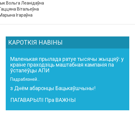
ык Вольга Леанідаўна
 Таццяна Вітальеўна
 Марына Ігараўна
КАРОТКІЯ НАВІНЫ
Маленькая прылада ратуе тысячы жыццяў: у
краіне праходзіць маштабная кампанія па
ўсталёўцы АПИ
Падрабязней...
з Днём абаронцы Бацькаўшчыны!
ПАГАВАРЫЛІ Пра ВАЖНЫ