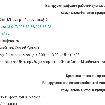
Беларускі прафсаюз работнікаў мясцо
камунальна-бытавых прадп
26 г. Мінск, пр-т Пераможцаў, 21
факс:
(8-017) 203-87-38
,
203-87-22
prof
.
by
pikp
@
mail
.
ru
лейнікаў Сяргей Кузьміч
у: 2-я серада месяца, з 8.00 да 13.00, кабінет 1408
запіс на асабісты прыём да старшыні - Кірчук Алена Міхайлаўна, тэ
Брэсцкая абласная арга
Беларускага прафсаюза работнікаў мяс
камунальна-бытавых прадп
5, г. Брэст, вул. К. Маркса, 19
62) 21-60-80,