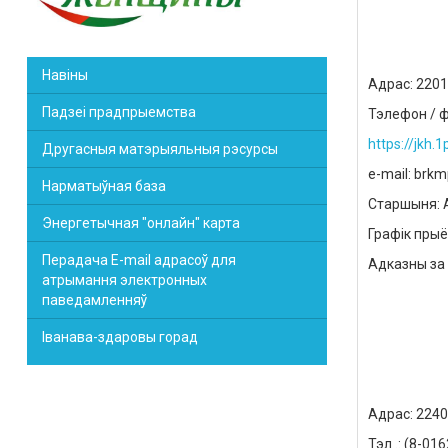
Навіны
Адрас: 2201
Падзеі прадпрыемства
Тэлефон / 
https
://
jkh
.1
Другасныя матэрыяльныя рэсурсы
е
-
mail
:
brkm
Нарматыўная база
Старшыня: А
Энергетычная "онлайн" карта
Графік прыём
Перадача E-mail адрасоў для
Адказны за 
атрымання электронных
паведамленняў
Іванава-здаровы горад
Адрас: 22400
Тэл .: (8-01