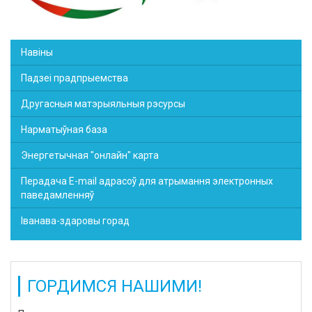
Навіны
Падзеі прадпрыемства
Другасныя матэрыяльныя рэсурсы
Нарматыўная база
Энергетычная "онлайн" карта
Перадача E-mail адрасоў для атрымання электронных
паведамленняў
Іванава-здаровы горад
ГОРДИМСЯ НАШИМИ!