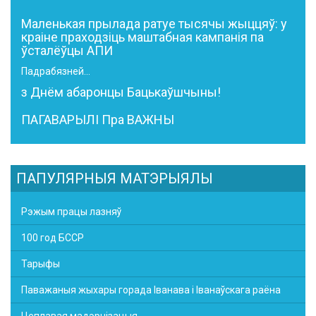
Маленькая прылада ратуе тысячы жыццяў: у
краіне праходзіць маштабная кампанія па
ўсталёўцы АПИ
Падрабязней...
з Днём абаронцы Бацькаўшчыны!
ПАГАВАРЫЛІ Пра ВАЖНЫ
ПАПУЛЯРНЫЯ МАТЭРЫЯЛЫ
Рэжым працы лазняў
100 год БССР
Тарыфы
Паважаныя жыхары горада Іванава і Іванаўскага раёна
Цеплавая мадэрнізацыя