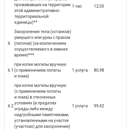
проживавших на территории
1 час
12,50
этой административно-
территориальной
единицы)**
Захоронение тела (останков)
умершего или урны с прахом
6
(пеплом) (за исключением
осуществляемого в зимнее
время)***:
при копке могилы вручную
6.1
(с применением лопаты
1 услуга
80,98
и лома)
при копке могилы вручную
(с применением лопаты
и лома) в стесненных
условиях (в пределах
6.2
1 услуга
99,42
ограды либо между
надгробными памятниками,
установленными на участке
(участках) для захоронения)