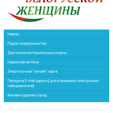
Навіны
Падзеі прадпрыемства
Другасныя матэрыяльныя рэсурсы
Нарматыўная база
Энергетычная "онлайн" карта
Перадача E-mail адрасоў для атрымання электронных
паведамленняў
Іванава-здаровы горад