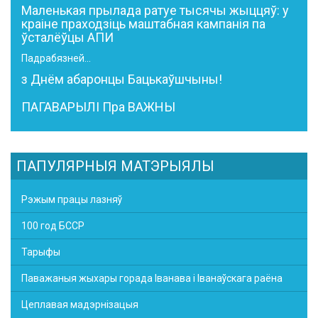
Маленькая прылада ратуе тысячы жыццяў: у
краіне праходзіць маштабная кампанія па
ўсталёўцы АПИ
Падрабязней...
з Днём абаронцы Бацькаўшчыны!
ПАГАВАРЫЛІ Пра ВАЖНЫ
ПАПУЛЯРНЫЯ МАТЭРЫЯЛЫ
Рэжым працы лазняў
100 год БССР
Тарыфы
Паважаныя жыхары горада Іванава і Іванаўскага раёна
Цеплавая мадэрнізацыя