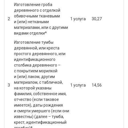
Изготовление гроба
деревянного с отделкой
обивочными тканевыми
2
1 услуга
30,27
и (или) неткаными
материалами, или с другими
видами отделки*
Изготовление тумбы
деревянной, или креста
простого деревянного, или
идентификационного
столбика деревянного –
с покрытием морилкой
и (или) лаком, другим
материалом, с табличкой,
3
1 услуга
14,56
на которой указаны
фамилия, собственное имя,
отчество (если таковое
имеется), даты рождения
и смерти умершего (если они
известны) (далее – тумба,
крест, идентификационный