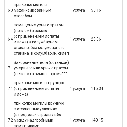
при копке могилы
6.3
механизированным
1 услуга
53,16
способом
помещение урны с прахом
(пеплом) в землю
(с применением лопаты
6.4
1 услуга
25,56
и лома) в колумбарном
стакане, без колумбарного
стакана, в колумбарий, склеп
Захоронение тела (останков)
7
умершего или урны с прахом
(пеплом) в зимнее время***:
при копке могилы вручную
7.1
(с применением лопаты
1 услуга
116,34
и лома)
при копке могилы вручную
в стесненных условиях
(в пределах ограды либо
7.2
между надгробными
1 услуга
143,15
памятниками,