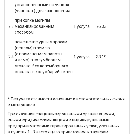
установленными на участке
(участках) для захоронения)
при копке могилы
7.3
механизированным
1 услуга
76,33
способом
помещение урны с прахом
(пеплом) в землю
(с применением лопаты
7.4
1 услуга
33,19
и лома) в колумбарном
стакане, без колумбарного
стакана, в колумбарий, склеп
______________________________
* Без учета стоимости основных и вспомогательных сырья
и материалов.
При оказании специализированными организациями,
иными юридическими лицами и индивидуальными
предпринимателями гарантированных услуг, указанных
в пунктах 1–3 настоящего приложения, к тарифам