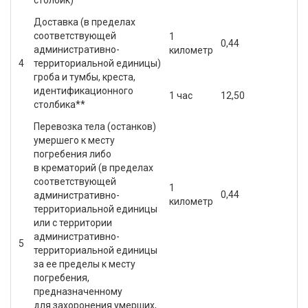
столбик)*
Доставка (в пределах
соответствующей
1
0,44
административно-
километр
4
территориальной единицы)
гроба и тумбы, креста,
идентификационного
1 час
12,50
столбика**
Перевозка тела (останков)
умершего к месту
погребения либо
в крематорий (в пределах
соответствующей
1
0,44
административно-
километр
территориальной единицы
или с территории
административно-
5
территориальной единицы
за ее пределы к месту
погребения,
предназначенному
для захоронения умерших,