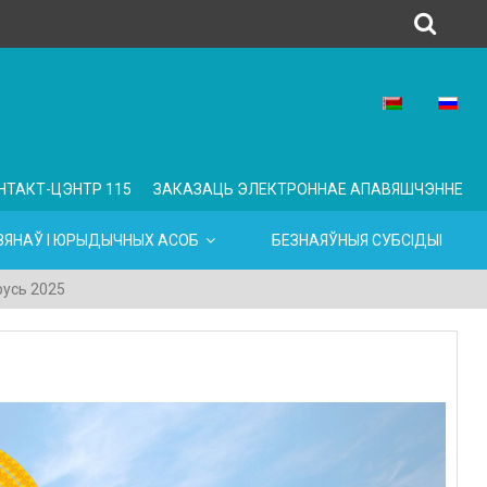
НТАКТ-ЦЭНТР 115
ЗАКАЗАЦЬ ЭЛЕКТРОННАЕ АПАВЯШЧЭННЕ
ЯНАЎ І ЮРЫДЫЧНЫХ АСОБ
БЕЗНАЯЎНЫЯ СУБСІДЫІ
русь 2025