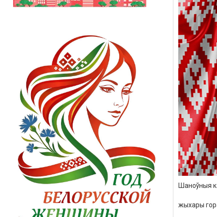
Шаноўныя
к
жыхары
го