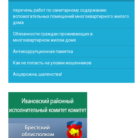
перечень работ по санитарному содержанию
вспомогательных помещений многоквартирного жилого
дома
Обязанности граждан проживающих в
многоквартирном жилом доме
Антикоррупционная памятка
Как не попасть на уловки мошенников
Асцярожна, шаленства!