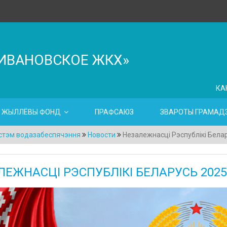
ИВАНОВСКОЕ ЖКХ»
КА
ЖЫЛЛЁВЫ ФОНД
ПРАФСАЮЗ
ЗВАРОТЫ ГРАМАДЗ
істэм водазабеспячэння
Новости
Незалежнасці Рэспублікі Бела
ЛЕЖНАСЦІ РЭСПУБЛІКІ БЕЛАРУСЬ 2025