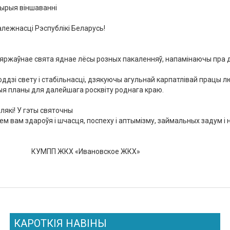
ырыя
віншаванні
алежнасці
Рэспублікі
Беларусь
!
яржаўнае
свята
яднае
лёсы
розных
пакаленняў
,
напамінаючы
пра
оддзі
свету
і
стабільнасці
,
дзякуючы
агульнай
карпатлівай
працы
л
ыя
планы
для
далейшага
росквіту
роднага
краю
.
лякі
!
У
гэты
святочны
ем
вам
здароўя
і
шчасця
,
поспеху
і
аптымізму
,
займальных
задум
і
 ЖКХ «Ивановское ЖКХ»
КАРОТКІЯ НАВІНЫ