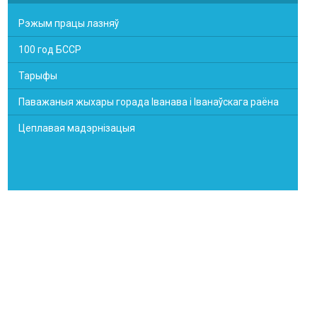
Рэжым працы лазняў
100 год БССР
Тарыфы
Паважаныя жыхары горада Іванава і Іванаўскага раёна
Цеплавая мадэрнізацыя