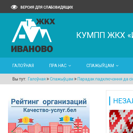
ВЕРСИЯ ДЛЯ СЛАБОВИДЯЩИХ
КУМПП ЖКХ «
ГАЛОЎНАЯ
ПРА НАС
СПАЖЫЎЦАМ
Вы тут:
Галоўная
Спажыўцам
Парадак падключэння да с
НЕЗА