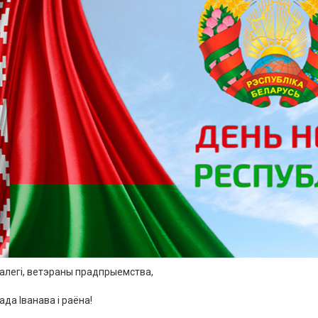
алегі
,
ветэраны
прадпрыемства
,
рада
Іванава
і
раёна
!