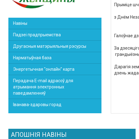
Прыміце
шч
з
Днём
Нез
Навіны
Падзеі прадпрыемства
Галоўнае
дз
Другасныя матэрыяльныя рэсурсы
За
дзесяціг
грандыёзн
Нарматыўная база
Дарагія
зем
Энергетычная "онлайн" карта
дзень
жада
Перадача E-mail адрасоў для
атрымання электронных
КУМПП
паведамленняў
Іванава-здаровы горад
АПОШНІЯ НАВІНЫ