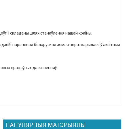
доўгі
і
складаны
шлях
станаўлення
нашай
краіны
.
юдзей
,
параненая
беларуская
зямля
ператварылася
ў
аквітныя
сад
новых
працоўных
дасягненняў
.
ПАПУЛЯРНЫЯ МАТЭРЫЯЛЫ