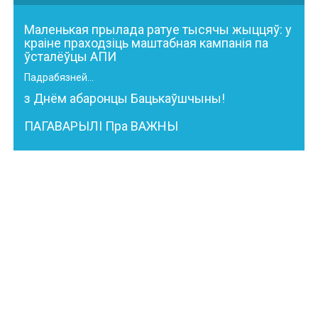
Маленькая прылада ратуе тысячы жыццяў: у
краіне праходзіць маштабная кампанія па
ўсталёўцы АПИ
Падрабязней...
з Днём абаронцы Бацькаўшчыны!
ПАГАВАРЫЛІ Пра ВАЖНЫ