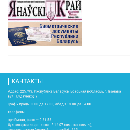
КАНТАКТЫ
Адрас: 225793, Рэспубліка Беларусь, Брэсцкая вобласць, г. Іванава
вул. Будаўнікоў 9
Графік працы: 8.00 да 17.00, абед з 13.00 да 14.00
тэлефоны:
прыёмная, факс — 2-81-58
бухгалтэрыя квартплаты - 2-14-07 (шматканальны),
дыспетчарская (аварыйная служба) - 115