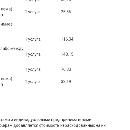
 лома)
1 услуга
25,56
еп
 зимнее
1 услуга
116,34
ы либо между
1 услуга
143,15
1 услуга
76,33
 лома)
1 услуга
33,19
еп
ицами и индивидуальными предпринимателями
тарифам добавляется стоимость израсходованных на их