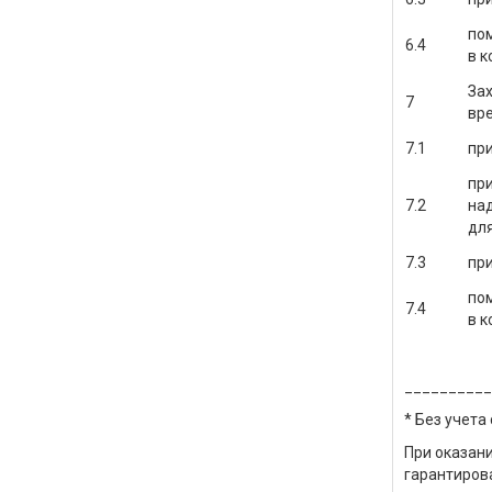
пом
6.4
в к
Зах
7
вре
7.1
при
при
7.2
на
дл
7.3
пр
пом
7.4
в к
__________
* Без учета
При оказан
гарантирова