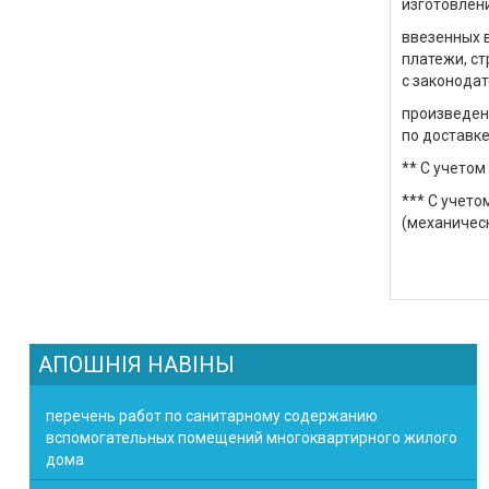
изготовлен
ввезенных в
платежи, ст
с законодат
произведен
по доставке
** С учето
*** С учето
(механическ
АПОШНІЯ НАВІНЫ
перечень работ по санитарному содержанию
вспомогательных помещений многоквартирного жилого
дома