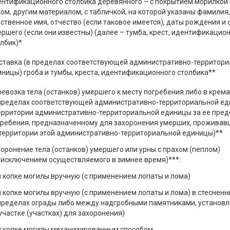
ентификационного столбика деревянного – с покрытием морилкой и
ом, другим материалом, с табличкой, на которой указаны фамилия,
ственное имя, отчество (если таковое имеется), даты рождения и 
ршего (если они известны) (далее – тумба, крест, идентификацио
лбик)*
ставка (в пределах соответствующей административно-территор
ницы) гроба и тумбы, креста, идентификационного столбика**
евозка тела (останков) умершего к месту погребения либо в крем
 пределах соответствующей административно-территориальной ед
территории административно-территориальной единицы за ее пред
гребения, предназначенному для захоронения умерших, проживав
 территории этой административно-территориальной единицы)**
оронение тела (останков) умершего или урны с прахом (пеплом)
 исключением осуществляемого в зимнее время)***:
 копке могилы вручную (с применением лопаты и лома)
 копке могилы вручную (с применением лопаты и лома) в стесненн
 пределах ограды либо между надгробными памятниками, установ
участке (участках) для захоронения)
и копке могилы механизированным способом