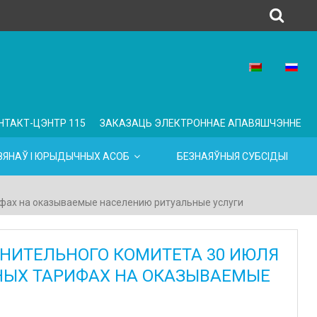
НТАКТ-ЦЭНТР 115
ЗАКАЗАЦЬ ЭЛЕКТРОННАЕ АПАВЯШЧЭННЕ
ЯНАЎ І ЮРЫДЫЧНЫХ АСОБ
БЕЗНАЯЎНЫЯ СУБСІДЫІ
х на оказываемые населению ритуальные услуги
НИТЕЛЬНОГО КОМИТЕТА 30 ИЮЛЯ
ЬНЫХ ТАРИФАХ НА ОКАЗЫВАЕМЫЕ