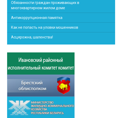
Обязанности граждан проживающих в
многоквартирном жилом доме
Антикоррупционная памятка
Как не попасть на уловки мошенников
Асцярожна, шаленства!