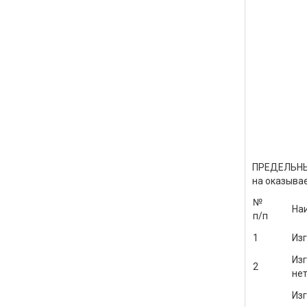
ПРЕДЕЛЬН
на оказыва
№
На
п/п
1
Изг
Изг
2
не
Изг