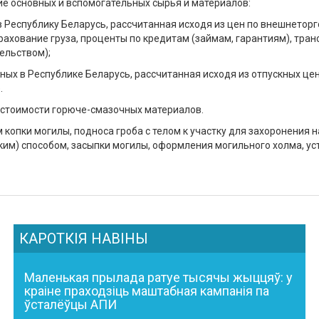
ие основных и вспомогательных сырья и материалов:
 Республику Беларусь, рассчитанная исходя из цен по внешнетор
рахование груза, проценты по кредитам (займам, гарантиям), тран
ельством);
ных в Республике Беларусь, рассчитанная исходя из отпускных це
.
м стоимости горюче-смазочных материалов.
м копки могилы, подноса гроба с телом к участку для захоронения 
им) способом, засыпки могилы, оформления могильного холма, ус
КАРОТКІЯ НАВІНЫ
Маленькая прылада ратуе тысячы жыццяў: у
краіне праходзіць маштабная кампанія па
ўсталёўцы АПИ