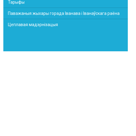
Тарыфы
Паважаныя жыхары горада Іванава і Іванаўскага раёна
Цеплавая мадэрнізацыя