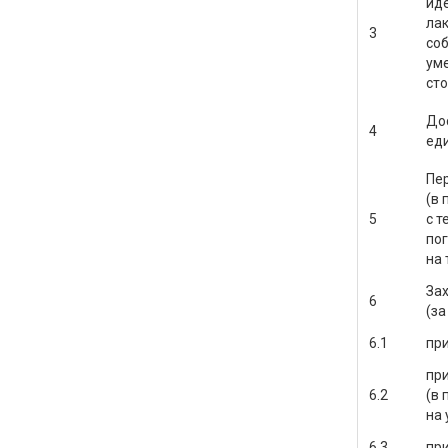
ид
лак
3
соб
уме
сто
До
4
еди
Пер
(в
5
с 
по
на
Зах
6
(за
6.1
при
при
6.2
(в
на 
6.3
пр