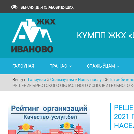
ВЕРСИЯ ДЛЯ СЛАБОВИДЯЩИХ
КУМПП ЖКХ «
ГАЛОЎНАЯ
ПРА НАС
СПАЖЫЎЦАМ
Вы тут:
Галоўная
Спажыўцам
Нашы паслугі
Потребител
РЕШЕНИЕ БРЕСТСКОГО ОБЛАСТНОГО ИСПОЛНИТЕЛЬНОГО КОМИТ
РЕШЕ
2021
НАСЕ