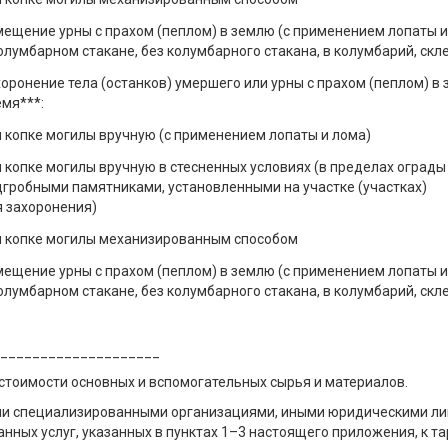
ещение урны с прахом (пеплом) в землю (с применением лопаты и
олумбарном стакане, без колумбарного стакана, в колумбарий, скл
оронение тела (останков) умершего или урны с прахом (пеплом) в
мя***:
 копке могилы вручную (с применением лопаты и лома)
 копке могилы вручную в стесненных условиях (в пределах оград
дгробными памятниками, установленными на участке (участках)
я захоронения)
и копке могилы механизированным способом
ещение урны с прахом (пеплом) в землю (с применением лопаты и
олумбарном стакане, без колумбарного стакана, в колумбарий, скл
____________________
 стоимости основных и вспомогательных сырья и материалов.
ии специализированными организациями, иными юридическими л
нных услуг, указанных в пунктах 1–3 настоящего приложения, к 