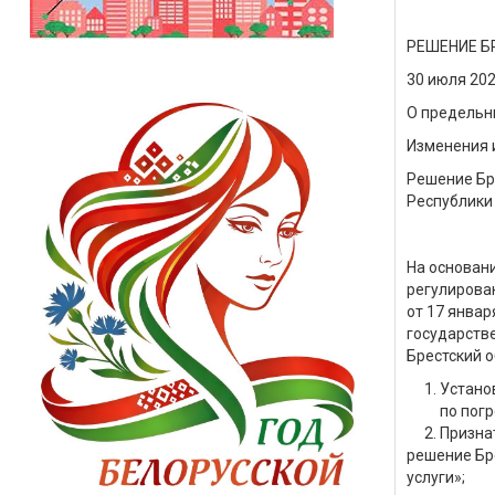
РЕШЕНИЕ Б
30 июля 202
О предельн
Изменения 
Решение Бре
Республики 
На основани
регулирован
от 17 январ
государств
Брестский 
Устано
по пог
Призна
решение Бре
услуги»;