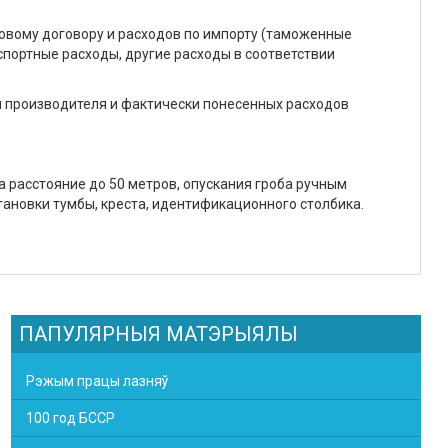
говому договору и расходов по импорту (таможенные
спортные расходы, другие расходы в соответствии
н производителя и фактически понесенных расходов
на расстояние до 50 метров, опускания гроба ручным
тановки тумбы, креста, идентификационного столбика.
ПАПУЛЯРНЫЯ МАТЭРЫЯЛЫ
Рэжым працы лазняў
100 год БССР