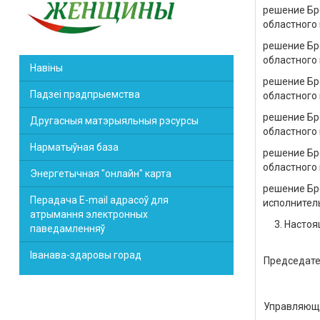
решение Бре
областного 
решение Бре
областного 
Навіны
решение Бре
Падзеі прадпрыемства
областного 
решение Бре
Другасныя матэрыяльныя рэсурсы
областного 
Нарматыўная база
решение Бре
областного 
Энергетычная "онлайн" карта
решение Бре
Перадача E-mail адрасоў для
исполнитель
атрымання электронных
Настоя
паведамленняў
Іванава-здаровы горад
Председат
Управляющ