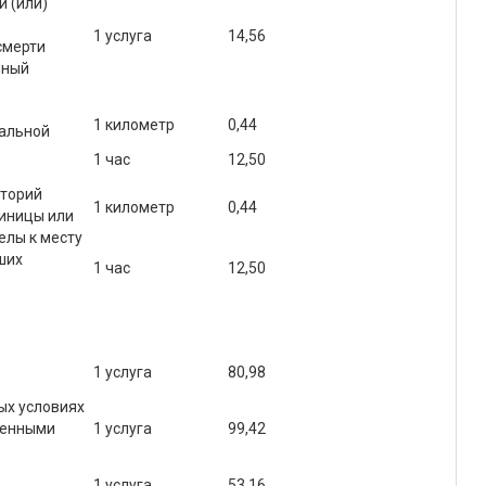
 (или)
1 услуга
14,56
смерти
нный
1 километр
0,44
иальной
1 час
12,50
аторий
1 километр
0,44
иницы или
елы к месту
ших
1 час
12,50
1 услуга
80,98
ых условиях
ленными
1 услуга
99,42
1 услуга
53,16