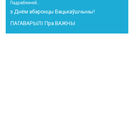
Падрабязней...
з Днём абаронцы Бацькаўшчыны!
ПАГАВАРЫЛІ Пра ВАЖНЫ