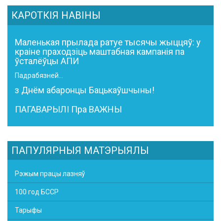
КАРОТКІЯ НАВІНЫ
Маленькая прылада ратуе тысячы жыццяў: у
краіне праходзіць маштабная кампанія па
ўсталёўцы АПИ
Падрабязней...
з Днём абаронцы Бацькаўшчыны!
ПАГАВАРЫЛІ Пра ВАЖНЫ
ПАПУЛЯРНЫЯ МАТЭРЫЯЛЫ
Рэжым працы лазняў
100 год БССР
Тарыфы