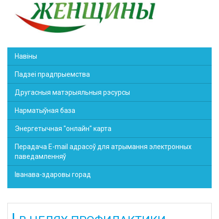
Навіны
Падзеі прадпрыемства
Другасныя матэрыяльныя рэсурсы
Нарматыўная база
Энергетычная "онлайн" карта
Перадача E-mail адрасоў для атрымання электронных
паведамленняў
Іванава-здаровы горад