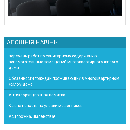
АПОШНІЯ НАВІНЫ
перечень работ по санитарному содержанию
вспомогательных помещений многоквартирного жилого
дома
Обязанности граждан проживающих в многоквартирном
жилом доме
Антикоррупционная памятка
Как не попасть на уловки мошенников
Асцярожна, шаленства!