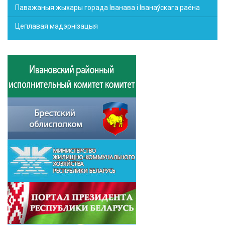
Паважаныя жыхары горада Іванава і Іванаўскага раёна
Цеплавая мадэрнізацыя