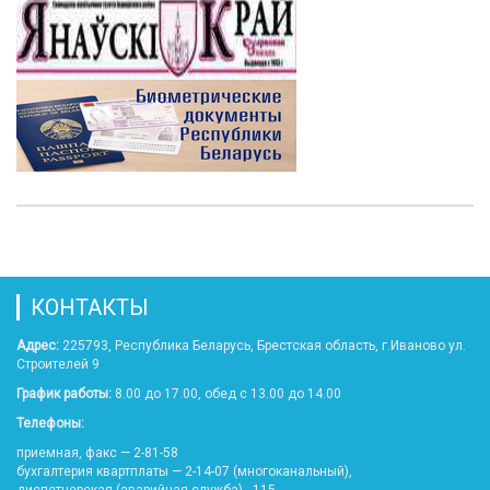
КОНТАКТЫ
Адрес:
225793, Республика Беларусь, Брестская область, г.Иваново ул.
Строителей 9
График работы:
8.00 до 17.00, обед с 13.00 до 14.00
Телефоны:
приемная, факс — 2-81-58
бухгалтерия квартплаты — 2-14-07 (многоканальный),