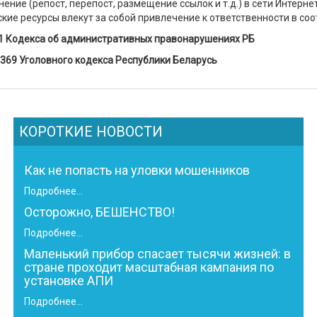
ение (репост, перепост, размещение ссылок и т.д.) в сети Интерне
кие ресурсы влекут за собой привлечение к ответственности в соо
11 Кодекса об административных правонарушениях РБ
 369 Уголовного кодекса Республики Беларусь
КОРОТКИЕ НОВОСТИ
Как не попасть на уловки мошенников
Подробнее...
Осторожно, БЕШЕНСТВО!
Подробнее...
Маленький прибор спасает тысячи жизней: в
стране проходит масштабная кампания по
установке АПИ
Подробнее...