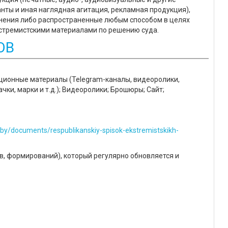
нты и иная наглядная агитация, рекламная продукция),
нения либо распространенные любым способом в целях
кстремистскими материалами по решению суда.
ОВ
ционные материалы (Telegram-каналы, видеоролики,
чки, марки и т.д.); Видеоролики; Брошюры; Сайт;
.by/documents/respublikanskiy-spisok-ekstremistskikh-
в, формирований), который регулярно обновляется и