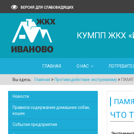
ВЕРСИЯ ДЛЯ СЛАБОВИДЯЩИХ
КУМПП ЖКХ «
ГЛАВНАЯ
О НАС
ПОТРЕБИТЕ
Вы здесь:
Главная
Противодействие экстремизму
ПАМЯТ
Новости
ПАМЯ
Правила содержания домашних собак,
ЧТО 
кошек
События предприятия
Экстремис