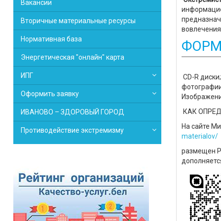
Вакансии
информацио
предназнач
Вторичные материальные ресурсы
вовлечения
Нормативная база
ФОРМ
Энергетическая "онлайн" карта
ИПГ
CD-R диски
фотографии,
Оформить заявку
Изображени
КАК ОПРЕД
ИВАНОВО – ЗДОРОВЫЙ ГОРОД
На сайте М
Противодействие экстремизму
materialov/
размещен Ре
дополняетс