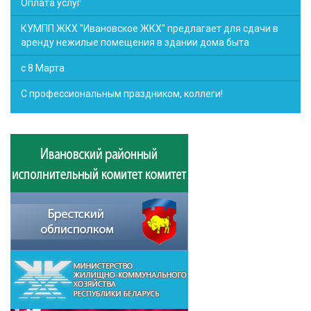
Оплата услуг
КУМПП ЖКХ "Ивановское ЖКХ" предлагает для сдачи в
аренду нежилые помещения в здании дома быта
с 8 Марта
С профессиональным праздником, коллеги!