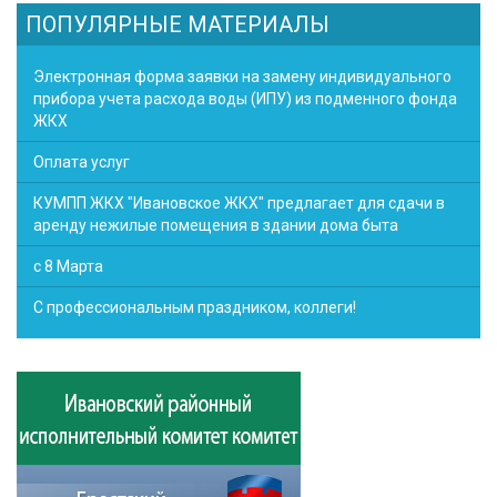
ПОПУЛЯРНЫЕ МАТЕРИАЛЫ
Электронная форма заявки на замену индивидуального
прибора учета расхода воды (ИПУ) из подменного фонда
ЖКХ
Оплата услуг
КУМПП ЖКХ "Ивановское ЖКХ" предлагает для сдачи в
аренду нежилые помещения в здании дома быта
с 8 Марта
С профессиональным праздником, коллеги!